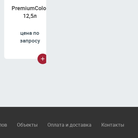
PremiumColor,
Fungit
LINNIMAX
12,5л
12,
Wunderclean,
9л
цена по
цена
запросу
запр
23290,00
лов
Объекты
Оплата и доставка
Контакты