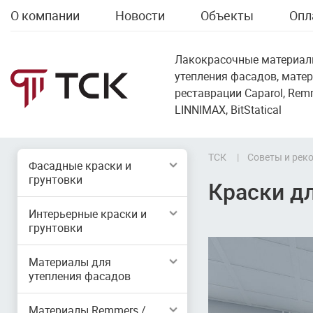
О компании
Новости
Объекты
Опл
Лакокрасочные материал
утепления фасадов, мате
реставрации Caparol, Remme
LINNIMAX, BitStatical
ТСК
Советы и рек
Фасадные краски и
грунтовки
Краски д
Интерьерные краски и
грунтовки
Материалы для
утепления фасадов
Материалы Remmers /