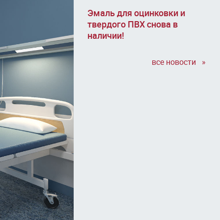
Эмаль для оцинковки и
твердого ПВХ снова в
наличии!
все новости »