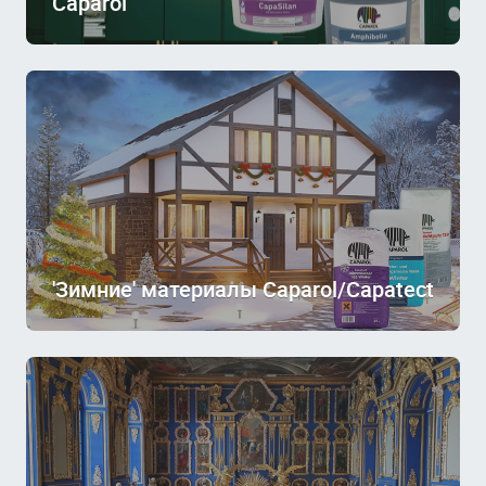
Caparol
'Зимние' материалы Caparol/Capatect