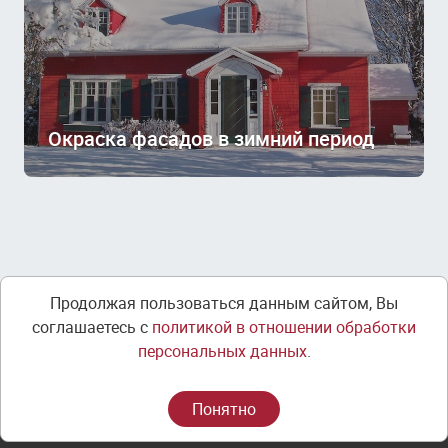
Окраска фасадов в зимний период
Продолжая пользоваться данным сайтом, Вы
ООО «ТСК-СПБ»
соглашаетесь с
политикой в отношении обработки
персональных данных
.
+7 (812) 380-66-22
Понятно
tsk@tsk.spb.ru