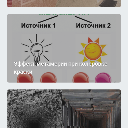
Эффект метамерии при колеровке
краски