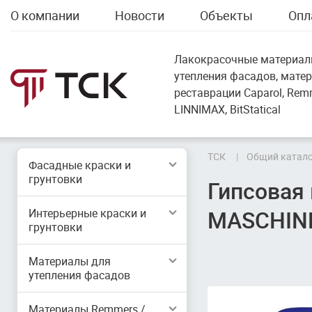
О компании
Новости
Объекты
Опл
Лакокрасочные материал
утепления фасадов, мате
реставрации Caparol, Remme
LINNIMAX, BitStatical
ТСК
Общий катало
Фасадные краски и
грунтовки
Гипсовая
MASCHINE
Интерьерные краски и
грунтовки
Материалы для
утепления фасадов
Материалы Remmers /