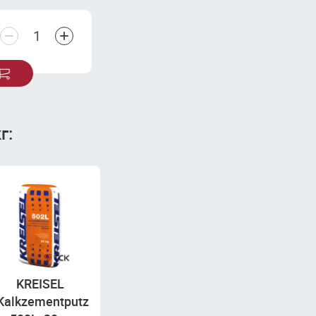
−
+
г:
KREISEL
Kalkzementputz