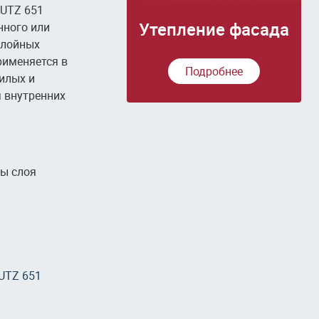
UTZ 651
Утепление фасада
нного или
слойных
рименяется в
Подробнее
жилых и
 внутренних
ы слоя
UTZ 651