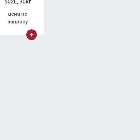
502L, 30кг
цена по
запросу