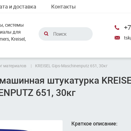
ата и доставка
Контакты
ы, системы
+7
риалы для
tsk
rs, Kreisel,
г материалов
KREISEL Gips-Maschinenputz 651, 30кг
 машинная штукатурка KREISE
NPUTZ 651, 30кг
Краткое описание: