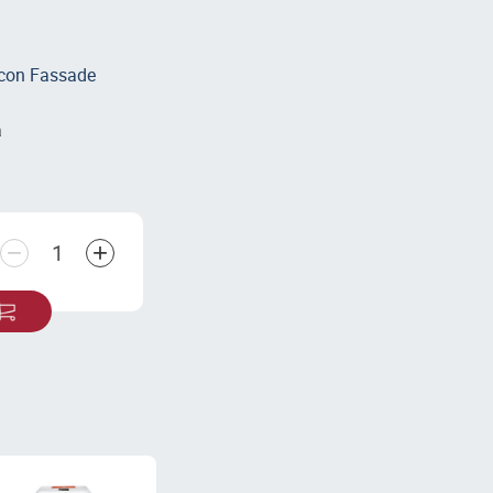
icon Fassade
а
−
+