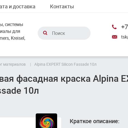
ата и доставка
Контакты
ы, системы
+7
риалы для
tsk
rs, Kreisel,
г материалов
Аlpina EXPERT Silicon Fassade 10л
вая фасадная краска Аlpina 
assade 10л
Краткое описание: