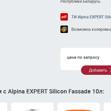
Республике Беларусь.
ТИ Аlpina EXPERT Sil
Возможна колеровк
цена по запросу
Добавить
с Аlpina EXPERT Silicon Fassade 10л: