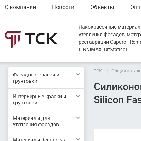
О компании
Новости
Объекты
Опл
Лакокрасочные материал
утепления фасадов, мате
реставрации Caparol, Remme
LINNIMAX, BitStatical
ТСК
Общий катало
Фасадные краски и
грунтовки
Силиконо
Silicon F
Интерьерные краски и
грунтовки
Материалы для
утепления фасадов
Материалы Remmers /