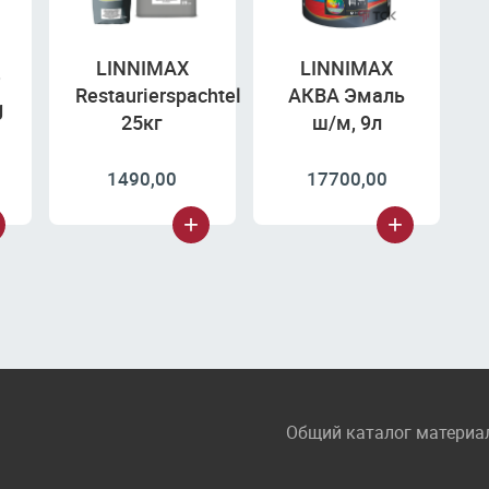
LINNIMAX
LINNIMAX
Restaurierspachtel
АКВА Эмаль
g
25кг
ш/м, 9л
1490,00
17700,00
Общий каталог материа