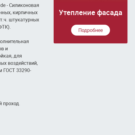
ade - Силиконовая
Утепление фасада
нных, кирпичных
т.ч. штукатурных
ФТК).
Подробнее
олнительная
ов и
йкая, для
ых воздействий,
м ГОСТ 33290-
й проход.