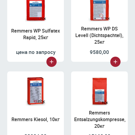
Remmers WP DS
Remmers WP Sulfatex
Levell (Dichtspachtel),
Rapid, 25кг
25кг
цена по запросу
9580,00
Remmers
Remmers Kiesol, 10кг
Entsalzungskompresse,
20кг