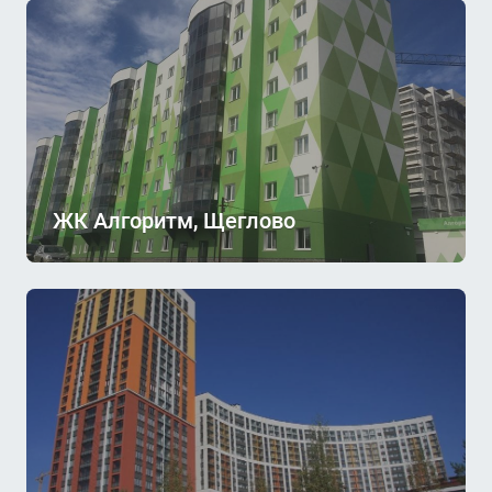
ЖК Алгоритм, Щеглово