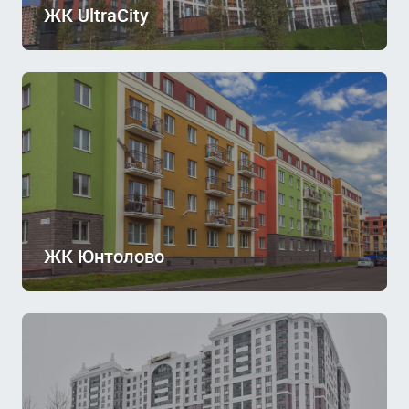
ЖК UltraCity
ЖК Юнтолово