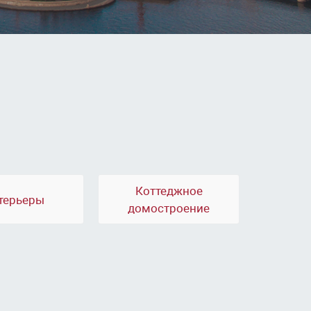
Коттеджное
терьеры
домостроение