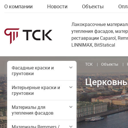
О компании
Новости
Объекты
Опл
Лакокрасочные материал
утепления фасадов, мате
реставрации Caparol, Remme
LINNIMAX, BitStatical
ТСК
Объекты
Фасадные краски и
грунтовки
Церковный
Интерьерные краски и
грунтовки
Материалы для
утепления фасадов
Материалы Remmers /