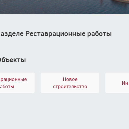
разделе Реставрационные работы
Объекты
врационные
Новое
Ин
аботы
строительство