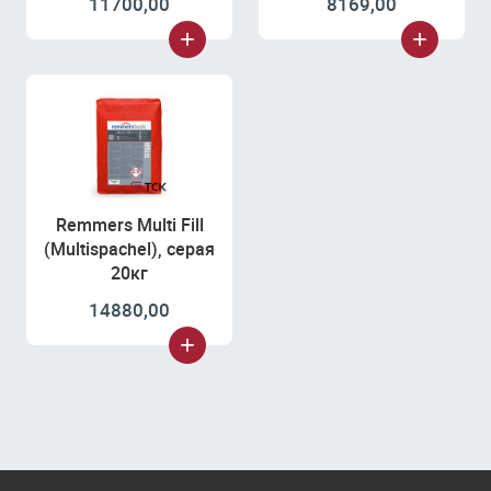
11700,00
8169,00
Remmers Multi Fill
(Multispachel), серая
20кг
14880,00