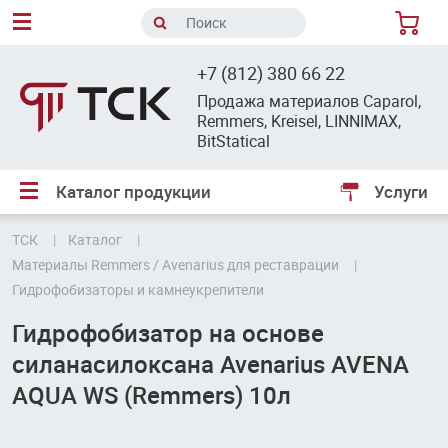
8
+7 (812) 380 66 22
Продажа материалов Caparol,
Remmers, Kreisel, LINNIMAX,
BitStatical
Каталог продукции
Услуги
ТСК
Каталог
Материалы Remmers / Avenarius для реставрации
Гидрофобизаторы и камнеукрепители
Гидрофобизатор на основе
силанасилоксана Avenarius AVENA
AQUA WS (Remmers) 10л