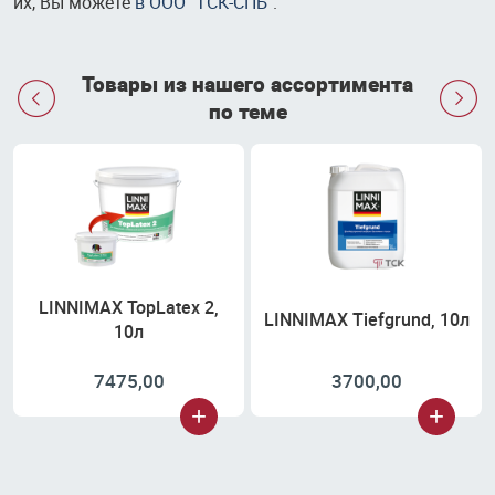
их, Вы можете
в ООО "ТСК-СПБ"
.
Товары из нашего ассортимента


по теме
LINNIMAX TopLatex 2,
LINNIMAX Tiefgrund, 10л
10л
7475,00
3700,00