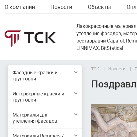
О компании
Новости
Объекты
Опл
Лакокрасочные материал
утепления фасадов, мате
реставрации Caparol, Remme
LINNIMAX, BitStatical
ТСК
Новости
П
Фасадные краски и
грунтовки
Поздравл
Интерьерные краски и
грунтовки
Материалы для
утепления фасадов
Материалы Remmers /