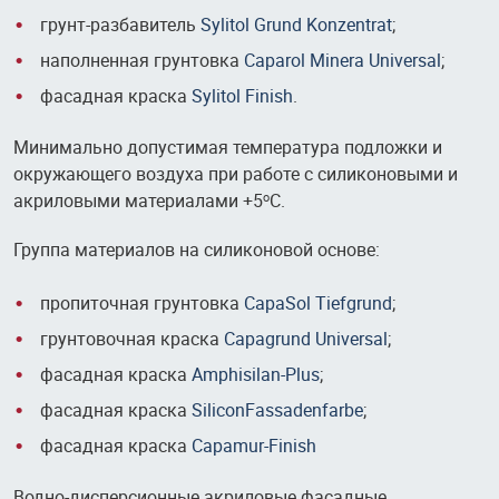
грунт-разбавитель
Sylitol Grund Konzentrat
;
наполненная грунтовка
Caparol Minera Universal
;
фасадная краска
Sylitol Finish
.
Минимально допустимая температура подложки и
окружающего воздуха при работе с силиконовыми и
акриловыми материалами +5
С.
о
Группа материалов на силиконовой основе:
пропиточная грунтовка
CapaSol Tiefgrund
;
грунтовочная краска
Capagrund Universal
;
фасадная краска
Amphisilan-Plus
;
фасадная краска
SiliconFassadenfarbe
;
фасадная краска
Capamur-Finish
Водно-дисперсионные акриловые фасадные