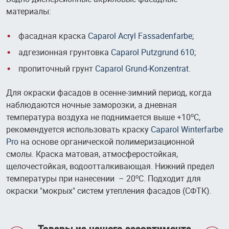
материалы:
фасадная краска
Caparol Acryl Fassadenfarbe
;
адгезионная грунтовка
Caparol Putzgrund 610
;
пропиточный грунт
Caparol Grund-Konzentrat
.
Для окраски фасадов в осенне-зимний период, когда
наблюдаются ночные заморозки, а дневная
температура воздуха не поднимается выше +10
С,
о
рекомендуется использовать краску
Caparol Winterfarbe
Pro
на основе органической полимеризационной
смолы. Краска матовая, атмосферостойкая,
щелочестойкая, водоотталкивающая. Нижний предел
температуры при нанесении – 20
С. Подходит для
о
окраски "мокрых" систем утепления фасадов (СФТК).
Товары из нашего ассортимента