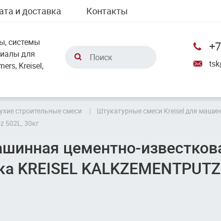
ата и доставка
Контакты
ы, системы
+7
риалы для
tsk
rs, Kreisel,
ухие строительные смеси
Штукатурные смеси Kreisel для маши
z 502L, 30кг
ашинная цементно-известков
ка KREISEL KALKZEMENTPUTZ 