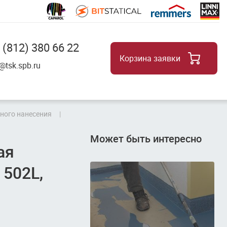
 (812) 380 66 22
Корзина заявки
8
@tsk.spb.ru
нного нанесения
Может быть интересно
ая
502L,